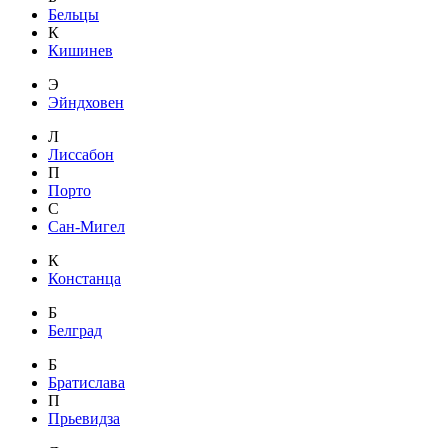
Бельцы
К
Кишинев
Э
Эйндховен
Л
Лиссабон
П
Порто
С
Сан-Мигел
К
Констанца
Б
Белград
Б
Братислава
П
Прьевидза