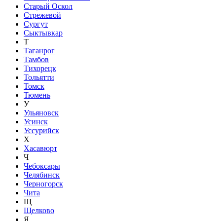
Старый Оскол
Стрежевой
Сургут
Сыктывкар
Т
Таганрог
Тамбов
Тихорецк
Тольятти
Томск
Тюмень
У
Ульяновск
Усинск
Уссурийск
Х
Хасавюрт
Ч
Чебоксары
Челябинск
Черногорск
Чита
Щ
Щелково
Я