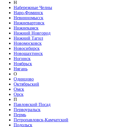
Н
Набережные Челны
Наро-Фоминск
Невинномысск
Нижневартовск
Нижнекамск
Нижний Новгород
Нижний Тагил
Новомосковск
Новосибирск
Новошахтинск
Ногинск
Ноябрьск
Нягань
О
Одинцово
Октябрьский
Омск
Орск
П
Павловский Посад
Первоуральск
Пермь
Петропавловск-Камчатский
Подольск