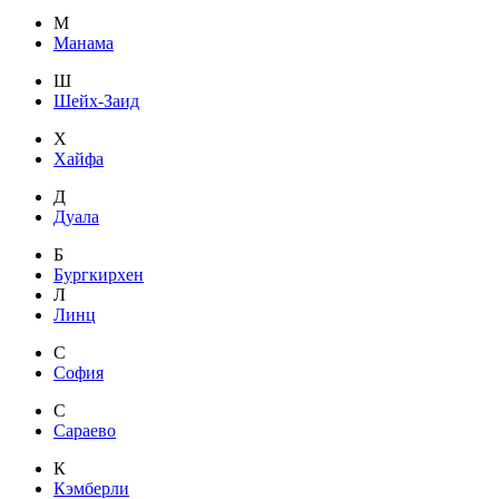
М
Манама
Ш
Шейх-Заид
Х
Хайфа
Д
Дуала
Б
Бургкирхен
Л
Линц
С
София
С
Сараево
К
Кэмберли