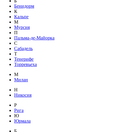
Б
Бенидорм
К
Кальпе
М
Мурсия
П
Пальма-де-Майорка
С
Сабадель
Т
Тенерифе
Торревьеха
М
Милан
Н
Никосия
Р
Рига
Ю
Юрмала
Б