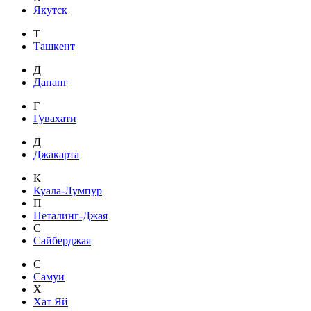
Якутск
Т
Ташкент
Д
Дананг
Г
Гувахати
Д
Джакарта
К
Куала-Лумпур
П
Петалинг-Джая
С
Сайберджая
С
Самуи
Х
Хат Яй