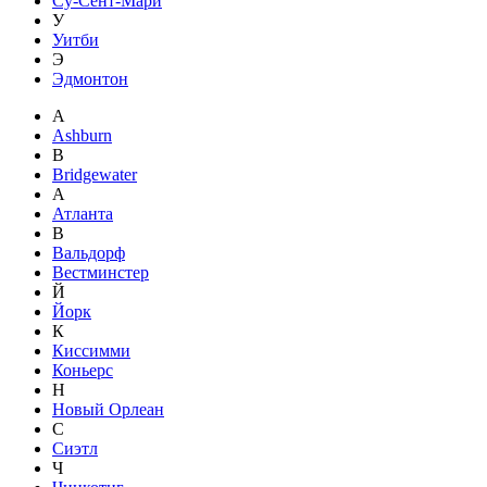
Су-Сент-Мари
У
Уитби
Э
Эдмонтон
A
Ashburn
B
Bridgewater
А
Атланта
В
Вальдорф
Вестминстер
Й
Йорк
К
Киссимми
Коньерс
Н
Новый Орлеан
С
Сиэтл
Ч