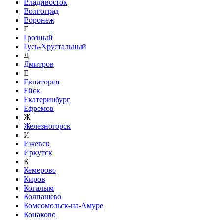
Владивосток
Волгоград
Воронеж
Г
Грозный
Гусь-Хрустальный
Д
Дмитров
Е
Евпатория
Ейск
Екатеринбург
Ефремов
Ж
Железногорск
И
Ижевск
Иркутск
К
Кемерово
Киров
Когалым
Колпашево
Комсомольск-на-Амуре
Конаково