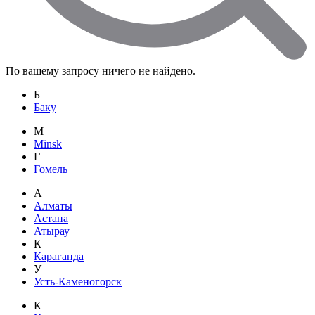
По вашему запросу ничего не найдено.
Б
Баку
M
Minsk
Г
Гомель
А
Алматы
Астана
Атырау
К
Караганда
У
Усть-Каменогорск
К