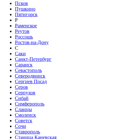
Псков
Пушкино
Пятигорск
Р
Раменское
Реутов
Россошь
Ростов-на-Дону
С
Саки
Санкт-Петербург
Саранск
Севастополь
Северодвинск
Сергиев Посад
Серов
Серпухов
Сибай
Симферополь
Сланцы
Смоленск
Советск
Сочи
Ставрополь
Станица Каневская