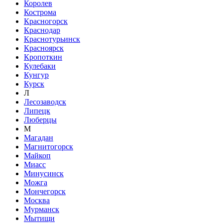
Королев
Кострома
Красногорск
Краснодар
Краснотурьинск
Красноярск
Кропоткин
Кулебаки
Кунгур
Курск
Л
Лесозаводск
Липецк
Люберцы
М
Магадан
Магнитогорск
Майкоп
Миасс
Минусинск
Можга
Мончегорск
Москва
Мурманск
Мытищи