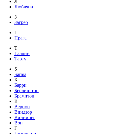
Л
Любляна
З
Загреб
П
Прага
Т
Таллин
Тарту
S
Sarnia
Б
Барри
Берлингтон
Брамптон
В
Вернон
Виндзор
Виннипег
Вон
Г
Гамильтон