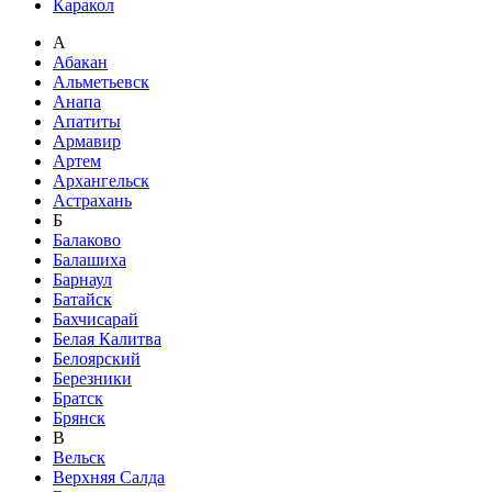
Каракол
А
Абакан
Альметьевск
Анапа
Апатиты
Армавир
Артем
Архангельск
Астрахань
Б
Балаково
Балашиха
Барнаул
Батайск
Бахчисарай
Белая Калитва
Белоярский
Березники
Братск
Брянск
В
Вельск
Верхняя Салда