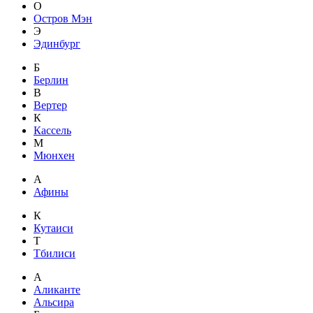
О
Остров Мэн
Э
Эдинбург
Б
Берлин
В
Вертер
К
Кассель
М
Мюнхен
А
Афины
К
Кутаиси
Т
Тбилиси
А
Аликанте
Альсира