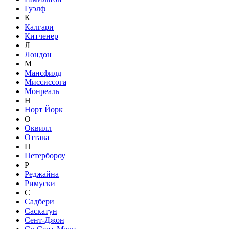
Гуэлф
К
Калгари
Китченер
Л
Лондон
М
Мансфилд
Миссиссога
Монреаль
Н
Норт Йорк
О
Оквилл
Оттава
П
Петербороу
Р
Реджайна
Римуски
С
Садбери
Саскатун
Сент-Джон