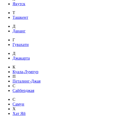
Якутск
Т
Ташкент
Д
Дананг
Г
Гувахати
Д
Джакарта
К
Куала-Лумпур
П
Петалинг-Джая
С
Сайберджая
С
Самуи
Х
Хат Яй