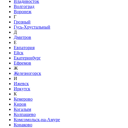
Владивосток
Волгоград
Воронеж
Г
Грозный
Гусь-Хрустальный
Д
Дмитров
Е
Евпатория
Ейск
Екатеринбург
Ефремов
Ж
Железногорск
И
Ижевск
Иркутск
К
Кемерово
Киров
Когалым
Колпашево
Комсомольск-на-Амуре
Конаково