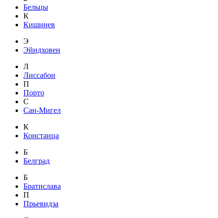
Бельцы
К
Кишинев
Э
Эйндховен
Л
Лиссабон
П
Порто
С
Сан-Мигел
К
Констанца
Б
Белград
Б
Братислава
П
Прьевидза