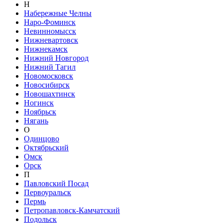
Н
Набережные Челны
Наро-Фоминск
Невинномысск
Нижневартовск
Нижнекамск
Нижний Новгород
Нижний Тагил
Новомосковск
Новосибирск
Новошахтинск
Ногинск
Ноябрьск
Нягань
О
Одинцово
Октябрьский
Омск
Орск
П
Павловский Посад
Первоуральск
Пермь
Петропавловск-Камчатский
Подольск