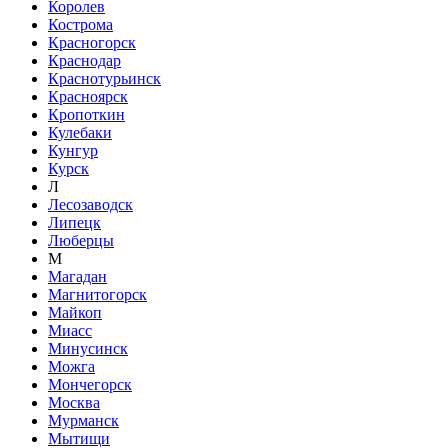
Королев
Кострома
Красногорск
Краснодар
Краснотурьинск
Красноярск
Кропоткин
Кулебаки
Кунгур
Курск
Л
Лесозаводск
Липецк
Люберцы
М
Магадан
Магнитогорск
Майкоп
Миасс
Минусинск
Можга
Мончегорск
Москва
Мурманск
Мытищи