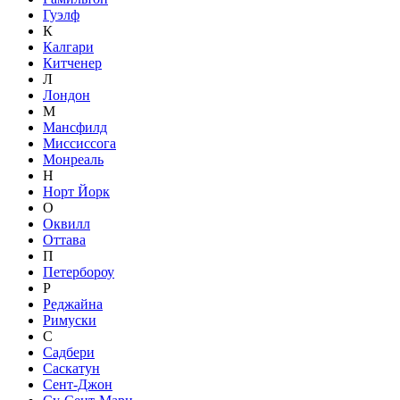
Гуэлф
К
Калгари
Китченер
Л
Лондон
М
Мансфилд
Миссиссога
Монреаль
Н
Норт Йорк
О
Оквилл
Оттава
П
Петербороу
Р
Реджайна
Римуски
С
Садбери
Саскатун
Сент-Джон