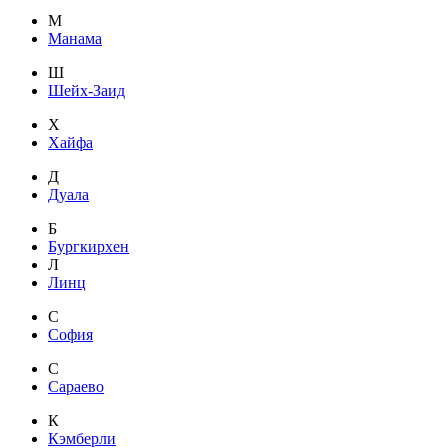
М
Манама
Ш
Шейх-Заид
Х
Хайфа
Д
Дуала
Б
Бургкирхен
Л
Линц
С
София
С
Сараево
К
Кэмберли