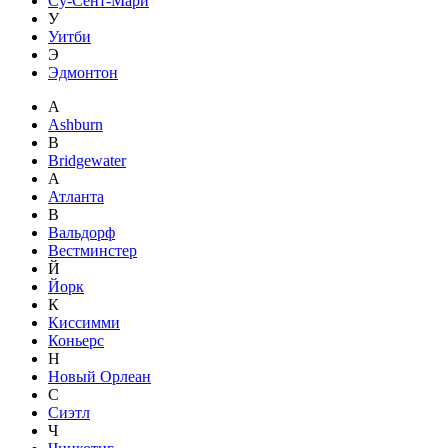
Су-Сент-Мари
У
Уитби
Э
Эдмонтон
A
Ashburn
B
Bridgewater
А
Атланта
В
Вальдорф
Вестминстер
Й
Йорк
К
Киссимми
Коньерс
Н
Новый Орлеан
С
Сиэтл
Ч