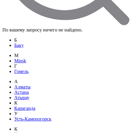
По вашему запросу ничего не найдено.
Б
Баку
M
Minsk
Г
Гомель
А
Алматы
Астана
Атырау
К
Караганда
У
Усть-Каменогорск
К