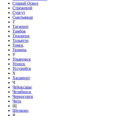
Старый Оскол
Стрежевой
Сургут
Сыктывкар
Т
Таганрог
Тамбов
Тихорецк
Тольятти
Томск
Тюмень
У
Ульяновск
Усинск
Уссурийск
Х
Хасавюрт
Ч
Чебоксары
Челябинск
Черногорск
Чита
Щ
Щелково
Я