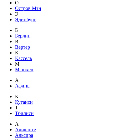
О
Остров Мэн
Э
Эдинбург
Б
Берлин
В
Вертер
К
Кассель
М
Мюнхен
А
Афины
К
Кутаиси
Т
Тбилиси
А
Аликанте
Альсира