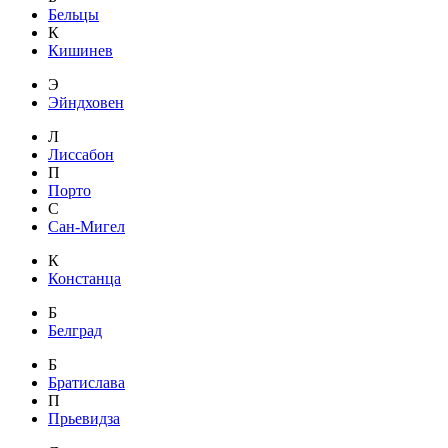
Бельцы
К
Кишинев
Э
Эйндховен
Л
Лиссабон
П
Порто
С
Сан-Мигел
К
Констанца
Б
Белград
Б
Братислава
П
Прьевидза