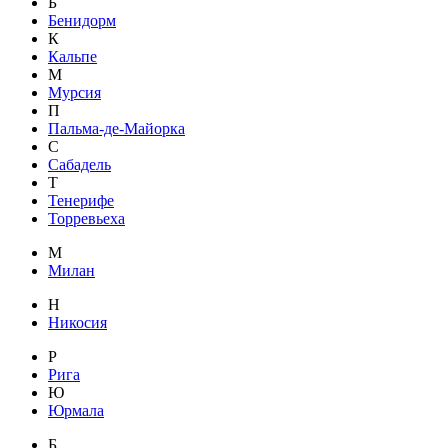
Б
Бенидорм
К
Кальпе
М
Мурсия
П
Пальма-де-Майорка
С
Сабадель
Т
Тенерифе
Торревьеха
М
Милан
Н
Никосия
Р
Рига
Ю
Юрмала
Б