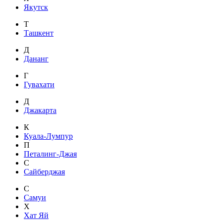
Якутск
Т
Ташкент
Д
Дананг
Г
Гувахати
Д
Джакарта
К
Куала-Лумпур
П
Петалинг-Джая
С
Сайберджая
С
Самуи
Х
Хат Яй