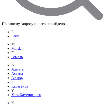
По вашему запросу ничего не найдено.
Б
Баку
M
Minsk
Г
Гомель
А
Алматы
Астана
Атырау
К
Караганда
У
Усть-Каменогорск
К