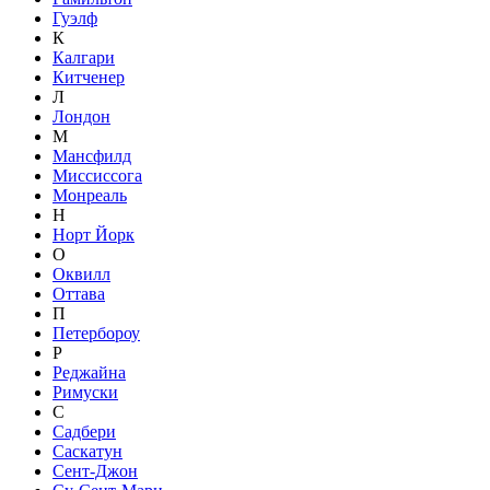
Гуэлф
К
Калгари
Китченер
Л
Лондон
М
Мансфилд
Миссиссога
Монреаль
Н
Норт Йорк
О
Оквилл
Оттава
П
Петербороу
Р
Реджайна
Римуски
С
Садбери
Саскатун
Сент-Джон