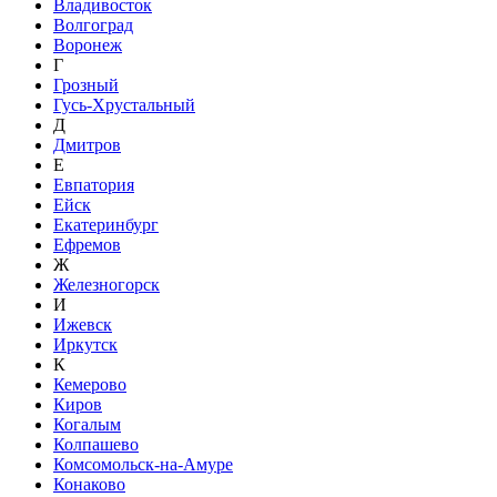
Владивосток
Волгоград
Воронеж
Г
Грозный
Гусь-Хрустальный
Д
Дмитров
Е
Евпатория
Ейск
Екатеринбург
Ефремов
Ж
Железногорск
И
Ижевск
Иркутск
К
Кемерово
Киров
Когалым
Колпашево
Комсомольск-на-Амуре
Конаково