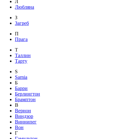
Л
Любляна
З
Загреб
П
Прага
Т
Таллин
Тарту
S
Sarnia
Б
Барри
Берлингтон
Брамптон
В
Вернон
Виндзор
Виннипег
Вон
Г
Гамильтон