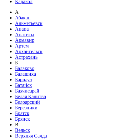
Каракол
А
Абакан
Альметьевск
Анапа
Апатиты
Армавир
Артем
Архангельск
Астрахань
Б
Балаково
Балашиха
Барнаул
Батайск
Бахчисарай
Белая Калитва
Белоярский
Березники
Братск
Брянск
В
Вельск
Верхняя Салда