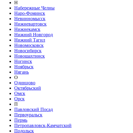
Н
Набережные Челны
Наро-Фоминск
Невинномысск
Нижневартовск
Нижнекамск
Нижний Новгород
Нижний Тагил
Новомосковск
Новосибирск
Новошахтинск
Ногинск
Ноябрьск
Нягань
О
Одинцово
Октябрьский
Омск
Орск
П
Павловский Посад
Первоуральск
Пермь
Петропавловск-Камчатский
Подольск