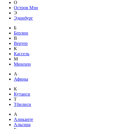
О
Остров Мэн
Э
Эдинбург
Б
Берлин
В
Вертер
К
Кассель
М
Мюнхен
А
Афины
К
Кутаиси
Т
Тбилиси
А
Аликанте
Альсира