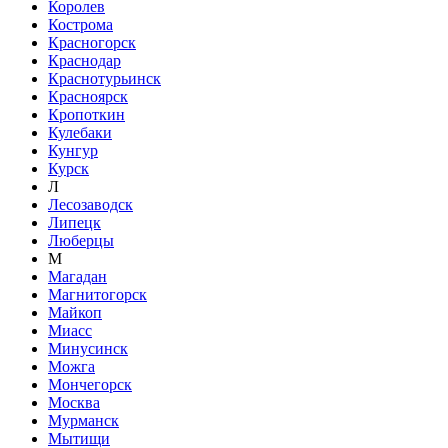
Королев
Кострома
Красногорск
Краснодар
Краснотурьинск
Красноярск
Кропоткин
Кулебаки
Кунгур
Курск
Л
Лесозаводск
Липецк
Люберцы
М
Магадан
Магнитогорск
Майкоп
Миасс
Минусинск
Можга
Мончегорск
Москва
Мурманск
Мытищи