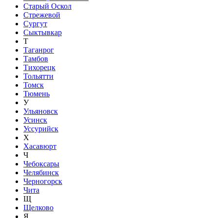
Старый Оскол
Стрежевой
Сургут
Сыктывкар
Т
Таганрог
Тамбов
Тихорецк
Тольятти
Томск
Тюмень
У
Ульяновск
Усинск
Уссурийск
Х
Хасавюрт
Ч
Чебоксары
Челябинск
Черногорск
Чита
Щ
Щелково
Я