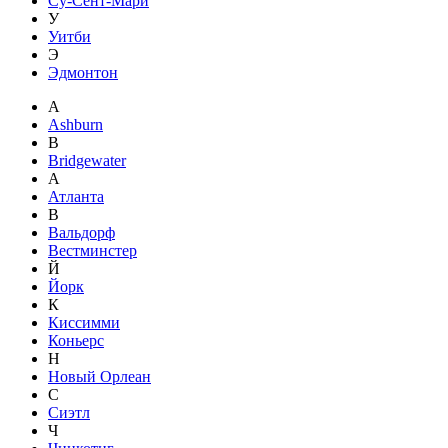
Су-Сент-Мари
У
Уитби
Э
Эдмонтон
A
Ashburn
B
Bridgewater
А
Атланта
В
Вальдорф
Вестминстер
Й
Йорк
К
Киссимми
Коньерс
Н
Новый Орлеан
С
Сиэтл
Ч