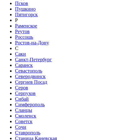
Псков
Пушкино
Пятигорск
Р
Раменское
Реутов
Россошь
Ростов-на-Дону
С
Саки
Санкт-Петербург
Саранск
Севастополь
Северодвинск
Сергиев Посад
Серов
Серпухов
Сибай
Симферополь
Сланцы
Смоленск
Советск
Сочи
Ставрополь
Станица Каневская